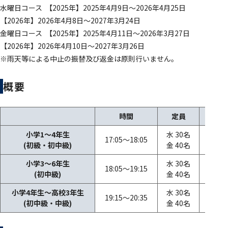
水曜日コース 【2025年】2025年4月9日～2026年4月25日
【2026年】2026年4月8日～2027年3月24日
金曜日コース 【2025年】2025年4月11日～2026年3月27日
【2026年】2026年4月10日～2027年3月26日
※雨天等による中止の振替及び返金は原則行いません。
概要
時間
定員
小学1～4年生
水 30名
年会費
17:05～18:05
(初級・初中級)
金 40名
月会費
小学3～6年生
水 30名
年会費
18:05～19:15
(初中級)
金 40名
月会費
小学4年生～高校3年生
水 30名
年会費
19:15～20:35
(初中級・中級)
金 40名
月会費