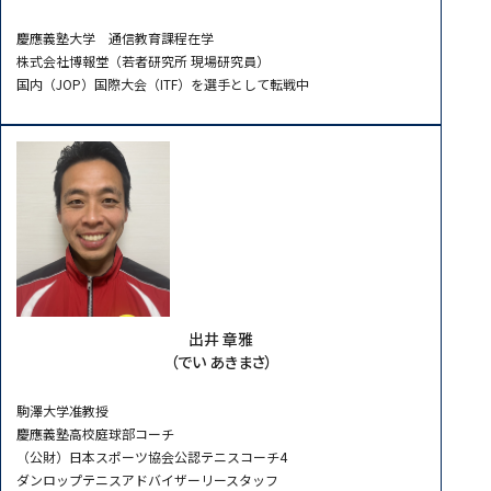
慶應義塾大学 通信教育課程在学
株式会社博報堂（若者研究所 現場研究員）
国内（JOP）国際大会（ITF）を選手として転戦中
出井 章雅
（でい あきまさ）
駒澤大学准教授
慶應義塾高校庭球部コーチ
（公財）日本スポーツ協会公認テニスコーチ4
ダンロップテニスアドバイザーリースタッフ