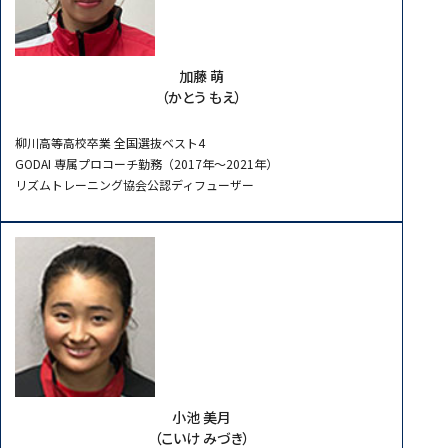
加藤 萌
（かとう もえ）
柳川高等高校卒業 全国選抜ベスト4
GODAI 専属プロコーチ勤務（2017年～2021年）
リズムトレーニング協会公認ディフューザー
小池 美月
（こいけ みづき）