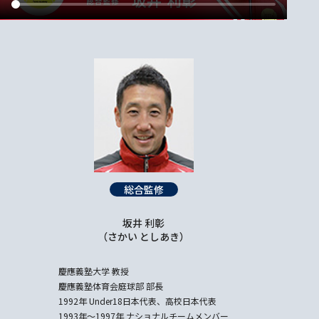
総合監修
坂井 利彰
（さかい としあき）
慶應義塾大学 教授
慶應義塾体育会庭球部 部長
1992年 Under18日本代表、高校日本代表
1993年～1997年 ナショナルチームメンバー