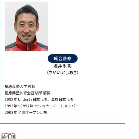
総合監修
坂井 利彰
（さかい としあき）
慶應義塾大学 教授
慶應義塾体育会庭球部 部長
1992年 Under18日本代表、高校日本代表
1993年～1997年 ナショナルチームメンバー
2003年 全豪オープン出場
講師