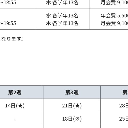
18:55
木 各学年13名
月会費 9,1
水 各学年13名
年会費 5,5
19:55
木 各学年13名
月会費 9,1
となります。
第2週
第3週
第
14日(★)
21日(★)
28
-
18日(※)
25