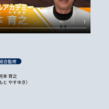
総合監修
河本 育之
もと やすゆき）