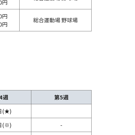
00円
00円
総合運動場 野球場
00円
4週
第5週
日(★)
日(※)
-