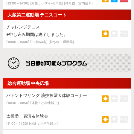
[13:00～14:00] [対象：小学4～6年生] [持ち物：室内履き]
大蔵第二運動場 テニスコート
チャレンジテニス
申込
※申し込み期間は終了しました。
[10:00～15:00] [32組64名] [持ち物：運動靴]
総合運動場 中央広場
バトントワリング 演技披露＆体験コーナー
申込
[10:30～10:50] [体験：小学生以上]
太極拳 表演＆体験会
申込
[11:00～11:30] [体験：小学生以上]