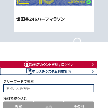
世田谷246ハーフマラソン
教
室
・
イ
ベ
ン
ト
を
探
す
新規アカウント登録 / ログイン
申し込みシステム利用案内
フリーワードで検索
種別で絞り込む
教室
大会
その他