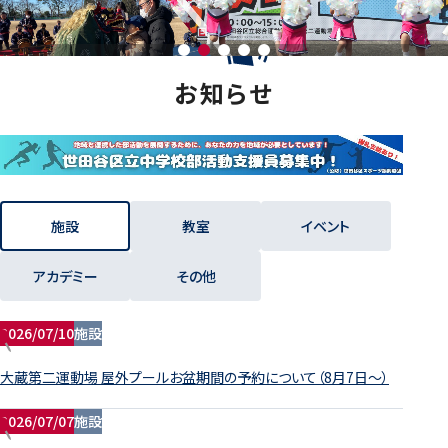
お
知
ら
せ
施設
教室
イベント
アカデミー
その他
2026/07/10
施設
大蔵第二運動場 屋外プールお盆期間の予約について（8月7日～）
2026/07/07
施設