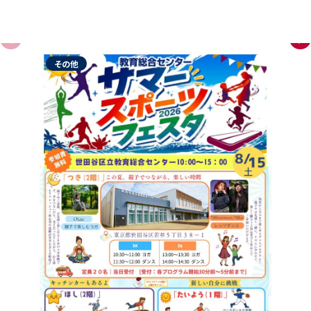
お
す
す
め
教
室
・
イ
ベ
ン
ト
その他
フット
「スポ
加型フ