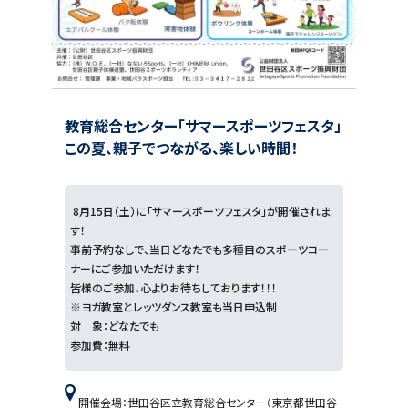
当日集
トサル
方と一
グルー
ていま
教育総合センター「サマースポーツフェスタ」
総合
この夏、親子でつながる、楽しい時間！
詳し
この
8月15日（土）に「サマースポーツフェスタ」が開催されま
す！
事前予約なしで、当日どなたでも多種目のスポーツコー
ナーにご参加いただけます！
皆様のご参加、心よりお待ちしております！！！
※ヨガ教室とレッツダンス教室も当日申込制
対 象：どなたでも
参加費：無料
開催会場：世田谷区立教育総合センター（東京都世田谷