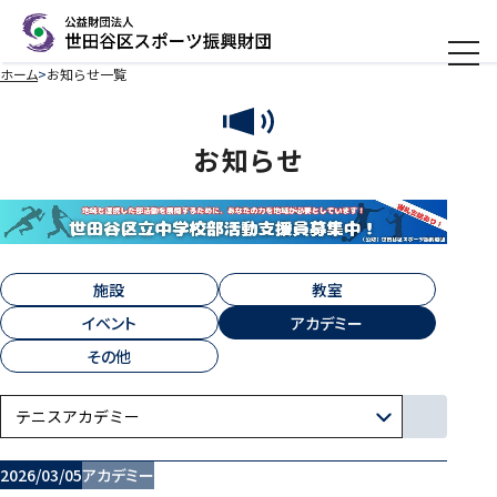
メニ
ホーム
お知らせ一覧
お知らせ
施設
教室
イベント
アカデミー
その他
2026/03/05
アカデミー