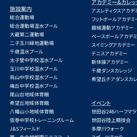
アカデミー&カレッ
施設案内
アスレティクスアカデ
総合運動場
フットボールアカデミ
総合運動場温水プール
器械運動アカデミー
大蔵第二運動場
ベースボールアカデ
二子玉川緑地運動場
スイミングアカデミー
千歳温水プール
テニスアカデミー
太子堂中学校温水プール
新体操アカデミー
玉川中学校温水プール
千歳ダンスカレッジ
烏山中学校温水プール
希望丘チアダンスカ
梅丘中学校温水プール
尾山台地域体育館
イベント
希望丘地域体育館
八幡山小地域体育館
世田谷246ハーフマラ
弦巻中学校トレーニングルーム
世田谷陸上競技会
J&Sフィールド
多摩川ウォーク
第一生命相娯園テニスコート
スポーツまつり