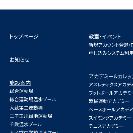
トップページ
教室・イベント
新規アカウント登録/
申し込みシステム利
お知らせ
アカデミー&カレッ
施設案内
アスレティクスアカデ
総合運動場
フットボールアカデミ
総合運動場温水プール
器械運動アカデミー
大蔵第二運動場
ベースボールアカデ
二子玉川緑地運動場
スイミングアカデミー
千歳温水プール
テニスアカデミー
太子堂中学校温水プール