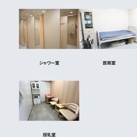
シャワー室
医務室
授乳室