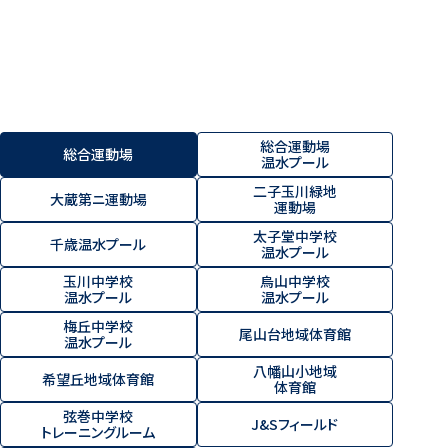
総合運動場
総合運動場
温水プール
二子玉川緑地
大蔵第ニ運動場
運動場
太子堂中学校
千歳温水プール
温水プール
玉川中学校
烏山中学校
温水プール
温水プール
梅丘中学校
尾山台地域体育館
温水プール
八幡山小地域
希望丘地域体育館
体育館
弦巻中学校
J&Sフィールド
トレーニングルーム