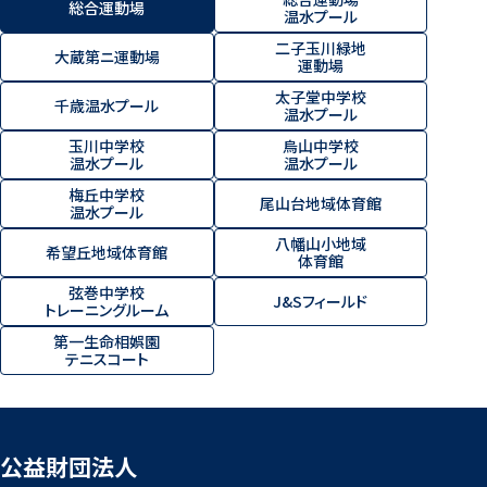
総合運動場
温水プール
二子玉川緑地
大蔵第ニ運動場
運動場
太子堂中学校
千歳温水プール
温水プール
玉川中学校
烏山中学校
温水プール
温水プール
梅丘中学校
尾山台地域体育館
温水プール
八幡山小地域
希望丘地域体育館
体育館
弦巻中学校
J&Sフィールド
トレーニングルーム
第一生命相娯園
テニスコート
公益財団法人