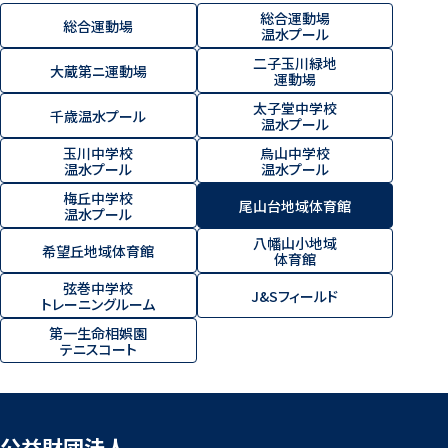
総合運動場
総合運動場
温水プール
二子玉川緑地
大蔵第ニ運動場
運動場
太子堂中学校
千歳温水プール
温水プール
玉川中学校
烏山中学校
温水プール
温水プール
梅丘中学校
尾山台地域体育館
温水プール
八幡山小地域
希望丘地域体育館
体育館
弦巻中学校
J&Sフィールド
トレーニングルーム
第一生命相娯園
テニスコート
公益財団法人