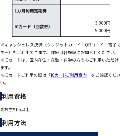
1カ月利用定期券
15,6
3,000円チャージ（3
ICカード（回数券）
5,000円チャージ（5
※キャッシュレス決済（クレジットカード・QRコード・電子マ
ネー）もご利用できます。詳細は各施設にお問合せください。
※ICカードは、区内在住・在勤・在学の方のみご利用いただけ
ます。
※ICカードご利用の際は「
ICカードご利用案内
」をご確認くださ
い。
利用資格
高校生相当以上
利用方法