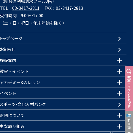
（総合運動場温水プール2階）
TEL：
03-3417-2811
FAX：03-3417-2813
受付時間 9:00～17:00
（土・日・祝日・年末年始を除く）
トップページ
お知らせ
施設案内
教室・イベント
教室
アカデミー&カレッジ
・
イベントを探す
イベント
スポーツ・文化人材バンク
財団について
空
駐車場の空き状況
主な取り組み