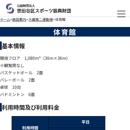
メニ
ホーム
施設案内
大蔵第二運動場
体育館
体育館
基本情報
競技フロア 1,080m²（30m×36m）
※観覧席なし
バスケットボール 2面
バレーボール 2面
卓球 10台
バドミントン 6面
利用時間及び利用料金
平日
利用時間