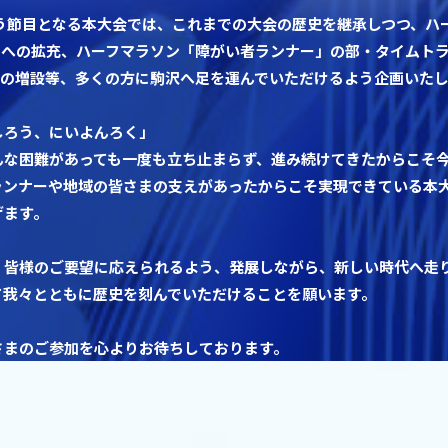
いう節目となる本大会では、これまでの大会の歴史を継承しつつ、ハ
0名への拡充、ハーフマラソン「障がい者ランナー」の部・タイムト
m」の増設等、多くの方に駒沢へ足を運んでいただけるよう企画いた
しろう、にいよんろく」
んな困難があっても一度も立ち止まらず、進み続けてきたからこそ
ランナーや地域の皆さまの支えがあったからこそ実現できている本
げます。
、皆様のご要望に応えられるよう、発展しながら、新しい時代へ走
て我々とともに歴史を刻んでいただけることを願います。
さまのご参加を心よりお待ちしております。