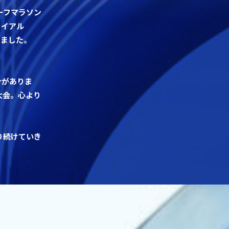
ーフマラソン
ライアル
しました。
今がありま
大会。心より
り続けていき