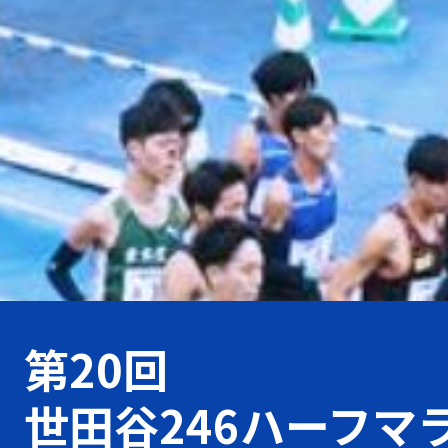
第20回
世田谷246ハーフマ