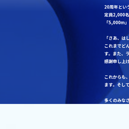
20周年と
定員2,00
「5,000
「さあ、は
これまでど
す。また、
感謝申し上
これからも
ます。そし
多くのみな